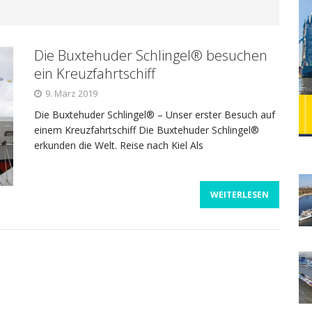
WELCOME ABOARD 2024
FLUSSKREUZFAHRT
Die Buxtehuder Schlingel® besuchen
Lady Cristina neu bei Plantours Kreuzfahrten
ein Kreuzfahrtschiff
9. März 2019
Die Buxtehuder Schlingel® – Unser erster Besuch auf
einem Kreuzfahrtschiff Die Buxtehuder Schlingel®
erkunden die Welt. Reise nach Kiel Als
ühne frei für die neue Celebrity Beyond
CELEBRITY
WEITERLESEN
Mit dem Auto ins Winterwunderland Lappland