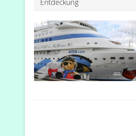
Entdeckung
[ 9. November 2023 ]
[ 5. Dezember 2022 ]
FLUSSKREUZFAHRT
B
[ 18. März 2022 ]
CRUISES
[ 21. Januar 2025 ]
NEWS