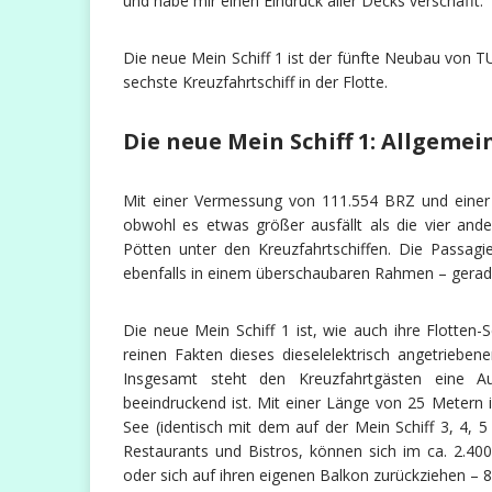
und habe mir einen Eindruck aller Decks verschafft.
Die neue Mein Schiff 1 ist der fünfte Neubau von TUI
sechste Kreuzfahrtschiff in der Flotte.
Die neue Mein Schiff 1: Allgeme
Mit einer Vermessung von 111.554 BRZ und einer
obwohl es etwas größer ausfällt als die vier and
Pötten unter den Kreuzfahrtschiffen. Die Passagi
ebenfalls in einem überschaubaren Rahmen – gerade 
Die neue Mein Schiff 1 ist, wie auch ihre Flotten-
reinen Fakten dieses dieselelektrisch angetrieb
Insgesamt steht den Kreuzfahrtgästen eine A
beeindruckend ist. Mit einer Länge von 25 Metern 
See (identisch mit dem auf der Mein Schiff 3, 4, 
Restaurants und Bistros, können sich im ca. 2.4
oder sich auf ihren eigenen Balkon zurückziehen – 