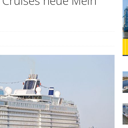
UI Cruises neue Mein
Mit dem Auto ins Winterwunderland Lappland
on Gastown nach Waikiki mit der Celebrity Edge
WELCOME ABOARD 2024
FLUSSKREUZFAHRT
Lady Cristina neu bei Plantours Kreuzfahrten