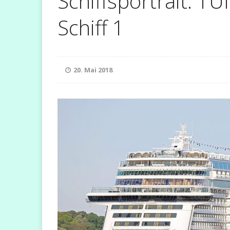
Schiffsportrait: T
Schiff 1
[ 21. Januar 2025 ]
NEWS
20. Mai 2018
V
[ 6. Januar 2025 ]
CELEBRITY CRUISES
[ 9. November 2023 ]
[ 5. Dezember 2022 ]
FLUSSKREUZFAHRT