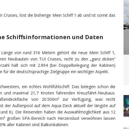
 Cruises, löst die bisherige Mein Schiff 1 ab und ist somit das
ine Schiffsinformationen und Daten
 Länge von rund 316 Metern gehört die neue Mein Schiff 1,
eren Neubauten von TUI Cruises, nicht zu den „ganz dicken“
erzahl hält sich mit 2.894 (bei Doppelbelegung der Kabinen)
für die deutschsprachige Zielgruppe ein wichtiger Aspekt.
Schwestern, ein echtes Wohlfühlschiff. Das belegen schon die
enen und maximal 21,7 Knoten fahrenden Kreuzfahrt-Neubaus.
ußendeckfläche von 20.500m² zur Verfügung, was recht
ist der Außenpool auf dem Aqua-Deck aktuell der längste auf
5 und 6). Die Reisenden haben die Auswahlmöglichkeit aus 12
00m² großen SPA-Bereich nach Herzenslust verwöhnen lassen
80% aller Kabinen sind Balkonkabinen.