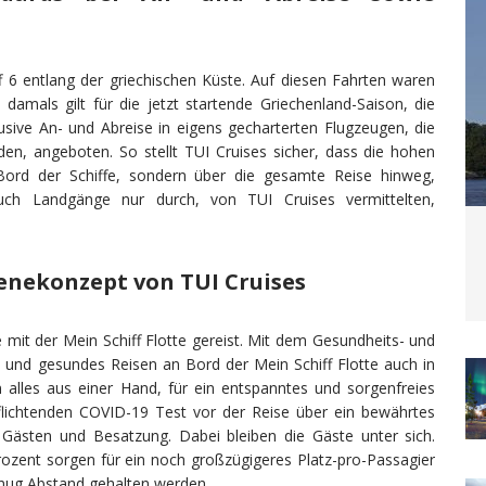
f 6 entlang der griechischen Küste. Auf diesen Fahrten waren
amals gilt für die jetzt startende Griechenland-Saison, die
usive An- und Abreise in eigens gecharterten Flugzeugen, die
den, angeboten. So stellt TUI Cruises sicher, dass die hohen
 Bord der Schiffe, sondern über die gesamte Reise hinweg,
ch Landgänge nur durch, von TUI Cruises vermittelten,
enekonzept von TUI Cruises
e mit der Mein Schiff Flotte gereist. Mit dem Gesundheits- und
 und gesundes Reisen an Bord der Mein Schiff Flotte auch in
 alles aus einer Hand, für ein entspanntes und sorgenfreies
flichtenden COVID-19 Test vor der Reise über ein bewährtes
Gästen und Besatzung. Dabei bleiben die Gäste unter sich.
ozent sorgen für ein noch großzügigeres Platz-pro-Passagier
genug Abstand gehalten werden.