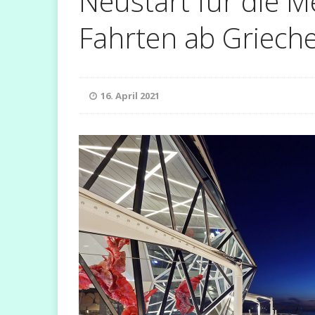
Neustart für die Me
Fahrten ab Griech
[ 9. November 2023 ]
[ 5. Dezember 2022 ]
16. April 2021
FLUSSKREUZFAHRT
B
[ 18. März 2022 ]
CRUISES
[ 21. Januar 2025 ]
NEWS