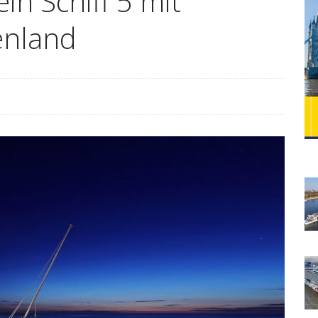
in Schiff 5 mit
enland
WELCOME ABOARD 2024
FLUSSKREUZFAHRT
Lady Cristina neu bei Plantours Kreuzfahrten
ühne frei für die neue Celebrity Beyond
CELEBRITY
Mit dem Auto ins Winterwunderland Lappland