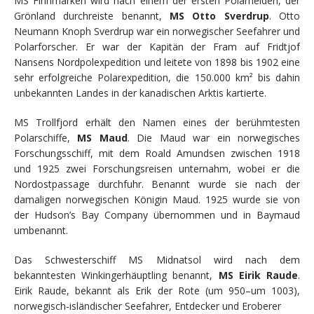
MS Finnmarken wird nach einem der ersten Polarhelden, der
Grönland durchreiste benannt,
MS Otto Sverdrup
. Otto
Neumann Knoph Sverdrup war ein norwegischer Seefahrer und
Polarforscher. Er war der Kapitän der Fram auf Fridtjof
Nansens Nordpolexpedition und leitete von 1898 bis 1902 eine
sehr erfolgreiche Polarexpedition, die 150.000 km² bis dahin
unbekannten Landes in der kanadischen Arktis kartierte.
MS Trollfjord erhält den Namen eines der berühmtesten
Polarschiffe,
MS Maud
. Die Maud war ein norwegisches
Forschungsschiff, mit dem Roald Amundsen zwischen 1918
und 1925 zwei Forschungsreisen unternahm, wobei er die
Nordostpassage durchfuhr. Benannt wurde sie nach der
damaligen norwegischen Königin Maud. 1925 wurde sie von
der Hudson’s Bay Company übernommen und in Baymaud
umbenannt.
Das Schwesterschiff MS Midnatsol wird nach dem
bekanntesten Winkingerhäuptling benannt,
MS Eirik Raude
.
Eirik Raude, bekannt als Erik der Rote (um 950–um 1003),
norwegisch-isländischer Seefahrer, Entdecker und Eroberer