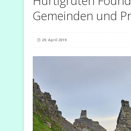
Hurtigruten Found
Gemeinden und Pr
[ 9. November 2023 ]
[ 5. Dezember 2022 ]
29. April 2019
FLUSSKREUZFAHRT
B
[ 18. März 2022 ]
CRUISES
[ 21. Januar 2025 ]
NEWS