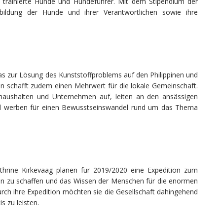
r trainierte Hunde und Hundeführer. Mit dem Stipendium der
ildung der Hunde und ihrer Verantwortlichen sowie ihre
s zur Lösung des Kunststoffproblems auf den Philippinen und
n schafft zudem einen Mehrwert für die lokale Gemeinschaft.
vathaushalten und Unternehmen auf, leiten an den ansässigen
nd werben für einen Bewusstseinswandel rund um das Thema
thrine Kirkevaag planen für 2019/2020 eine Expedition zum
tsein zu schaffen und das Wissen der Menschen für die enormen
rch ihre Expedition möchten sie die Gesellschaft dahingehend
s zu leisten.