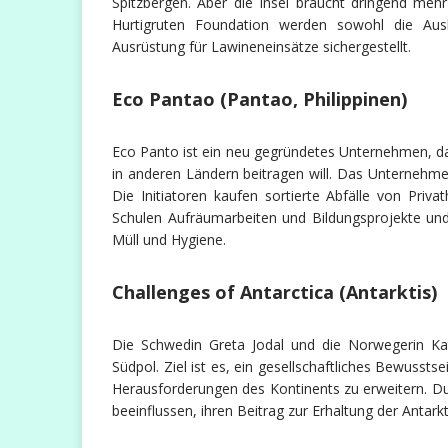
Spitzbergen. Aber die Insel braucht dringend meh
Hurtigruten Foundation werden sowohl die Ausb
Ausrüstung für Lawineneinsätze sichergestellt.
Eco Pantao (Pantao, Philippinen)
Eco Panto ist ein neu gegründetes Unternehmen, da
in anderen Ländern beitragen will. Das Unternehme
Die Initiatoren kaufen sortierte Abfälle von Pri
Schulen Aufräumarbeiten und Bildungsprojekte u
Müll und Hygiene.
Challenges of Antarctica (Antarktis)
Die Schwedin Greta Jodal und die Norwegerin Ka
Südpol. Ziel ist es, ein gesellschaftliches Bewuss
Herausforderungen des Kontinents zu erweitern. Du
beeinflussen, ihren Beitrag zur Erhaltung der Antarkti