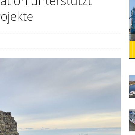
ation unterstützt
ojekte
WELCOME ABOARD 2024
FLUSSKREUZFAHRT
Lady Cristina neu bei Plantours Kreuzfahrten
ühne frei für die neue Celebrity Beyond
CELEBRITY
Mit dem Auto ins Winterwunderland Lappland