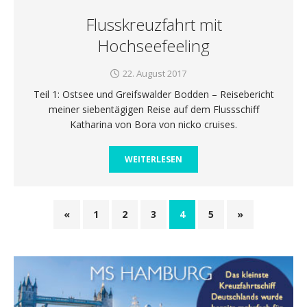
Flusskreuzfahrt mit
Hochseefeeling
22. August 2017
Teil 1: Ostsee und Greifswalder Bodden – Reisebericht
meiner siebentägigen Reise auf dem Flussschiff
Katharina von Bora von nicko cruises.
WEITERLESEN
«
1
2
3
4
5
»